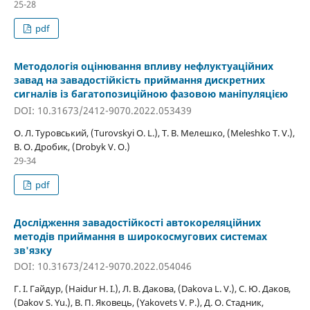
25-28
pdf
Методологія оцінювання впливу нефлуктуаційних
завад на завадостійкість приймання дискретних
сигналів із багатопозиційною фазовою маніпуляцією
DOI: 10.31673/2412-9070.2022.053439
О. Л. Туровський, (Turovskyi O. L.), Т. В. Мелешко, (Meleshko T. V.),
В. О. Дробик, (Drobyk V. O.)
29-34
pdf
Дослідження завадостійкості автокореляційних
методів приймання в широкосмугових системах
зв'язку
DOI: 10.31673/2412-9070.2022.054046
Г. І. Гайдур, (Haidur H. I.), Л. В. Дакова, (Dakova L. V.), С. Ю. Даков,
(Dakov S. Yu.), В. П. Яковець, (Yakovets V. P.), Д. О. Стадник,