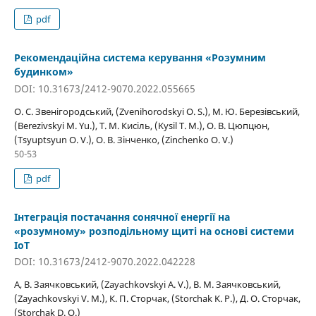
pdf
Рекомендаційна система керування «Розумним
будинком»
DOI: 10.31673/2412-9070.2022.055665
О. С. Звенігородський, (Zvenihorodskyi O. S.), М. Ю. Березівський,
(Berezivskyi M. Yu.), Т. М. Кисіль, (Kysil T. M.), О. В. Цюпцюн,
(Tsyuptsyun O. V.), О. В. Зінченко, (Zinchenko O. V.)
50-53
pdf
Інтеграція постачання сонячної енергії на
«розумному» розподільному щиті на основі системи
IoT
DOI: 10.31673/2412-9070.2022.042228
А, В. Заячковський, (Zayachkovskyi A. V.), В. М. Заячковський,
(Zayachkovskyi V. M.), К. П. Сторчак, (Storchak K. P.), Д. О. Сторчак,
(Storchak D. O.)