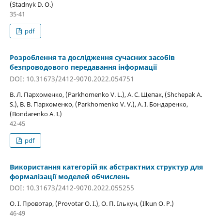
(Stadnyk D. O.)
35-41
pdf
Розроблення та дослідження сучасних засобів
безпроводового передавання інформації
DOI: 10.31673/2412-9070.2022.054751
В. Л. Пархоменко, (Parkhomenko V. L.), А. С. Щепак, (Shchepak A.
S.), В. В. Пархоменко, (Parkhomenko V. V.), А. І. Бондаренко,
(Bondarenko A. I.)
42-45
pdf
Використання категорій як абстрактних структур для
формалізації моделей обчислень
DOI: 10.31673/2412-9070.2022.055255
О. І. Провотар, (Provotar O. I.), О. П. Ількун, (Ilkun O. P.)
46-49