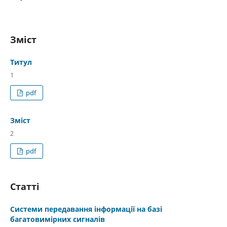
Зміст
Титул
1
pdf
Зміст
2
pdf
Статті
Системи передавання інформації на базі
багатовимірних сигналів