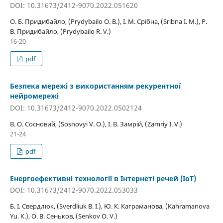
DOI: 10.31673/2412-9070.2022.051620
О. Б. Придибайло, (Prydybailo O. B.), І. М. Срібна, (Sribna I. M.), Р.
В. Придибайло, (Prydybailo R. V.)
16-20
pdf
Безпека мережі з використанням рекурентної
нейромережі
DOI: 10.31673/2412-9070.2022.0502124
В. О. Сосновий, (Sosnovyi V. O.), І. В. Замрій, (Zamriy I. V.)
21-24
pdf
Енергоефективні технології в Інтернеті речей (IoT)
DOI: 10.31673/2412-9070.2022.053033
Б. І. Свердлюк, (Sverdliuk B. І.), Ю. К. Каграманова, (Кahramanova
Yu. К.), О. В. Сеньков, (Senkov O. V.)