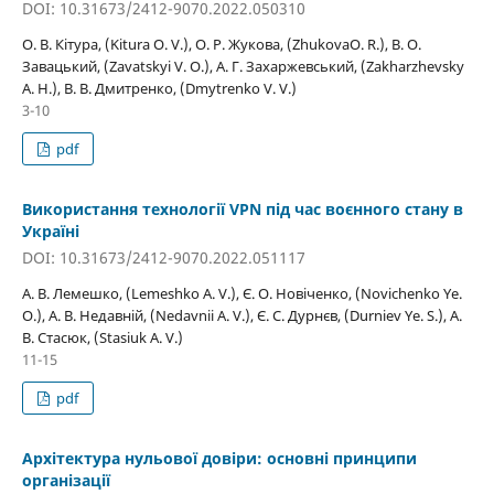
DOI: 10.31673/2412-9070.2022.050310
О. В. Кітура, (Kitura O. V.), О. Р. Жукова, (ZhukovaО. R.), В. О.
Завацький, (Zavatskyi V. О.), А. Г. Захаржевський, (Zakharzhevsky
A. H.), В. В. Дмитренко, (Dmytrenko V. V.)
3-10
pdf
Використання технології VPN під час воєнного стану в
Україні
DOI: 10.31673/2412-9070.2022.051117
А. В. Лемешко, (Lemeshko A. V.), Є. О. Новіченко, (Novichenko Ye.
O.), А. В. Недавній, (Nedavnii A. V.), Є. С. Дурнєв, (Durnіev Ye. S.), А.
В. Стасюк, (Stasіuk A. V.)
11-15
pdf
Архітектура нульової довіри: основні принципи
організації