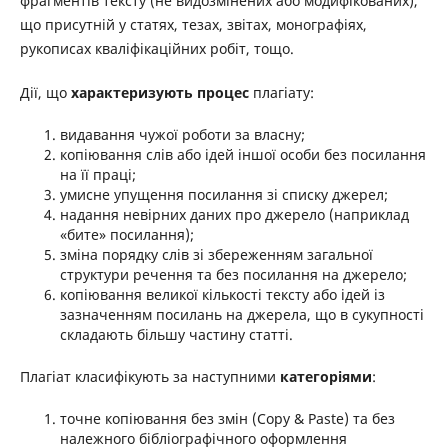
фрагментів тексту (не видозмінених або модифікованих),
що присутній у статях, тезах, звітах, монографіях,
рукописах кваліфікаційних робіт, тощо.
Дії, що
характеризують процес
плагіату:
видавання чужої роботи за власну;
копіювання слів або ідей іншої особи без посилання
на її праці;
умисне упущення посилання зі списку джерел;
надання невірних даних про джерело (наприклад
«бите» посилання);
зміна порядку слів зі збереженням загальної
структури речення та без посилання на джерело;
копіювання великої кількості тексту або ідей із
зазначенням посилань на джерела, що в сукупності
складають більшу частину статті.
Плагіат класифікують за наступними
категоріями
:
точне копіювання без змін (Copy & Paste) та без
належного бібліографічного оформлення