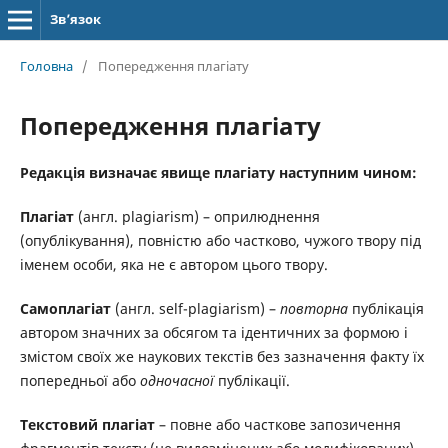
Зв’язок
Головна
/
Попередження плагіату
Попередження плагіату
Редакція визначає явище плагіату наступним чином:
Плагіат
(англ. plagiarism) – оприлюднення
(опублікування), повністю або частково, чужого твору під
іменем особи, яка не є автором цього твору.
Самоплагіат
(англ. self-plagiarism) –
повторна
публікація
автором значних за обсягом та ідентичних за формою і
змістом своїх же наукових текстів без зазначення факту їх
попередньої або
одночасної
публікації.
Текстовий плагіат
– повне або часткове запозичення