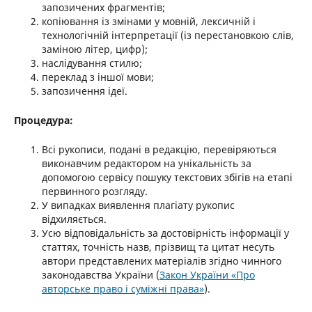
запозичених фрагментів;
копіювання із змінами у мовній, лексичній і
технологічній інтерпретації (із перестановкою слів,
заміною літер, цифр);
наслідування стилю;
переклад з іншої мови;
запозичення ідеї.
Процедура:
Всі рукописи, подані в редакцію, перевіряються
виконавчим редактором на унікальність за
допомогою сервісу пошуку текстових збігів на етапі
первинного розгляду.
У випадках виявлення плагіату рукопис
відхиляється.
Усю відповідальність за достовірність інформації у
статтях, точність назв, прізвищ та цитат несуть
автори представлених матеріалів згідно чинного
законодавства України (
Закон України «Про
авторське право і суміжні права»
).