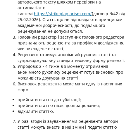
авторського тексту шляхом перевірки на
антиплагіат в
системі
https://strikeplagiarism.com/
(договір №42 від
25.02.2026). Статті, що не відповідають принципам
академічної доброчесності, до подальшого
рецензування не допускаються.
Головний редактор і заступник головного редактора
призначають рецензента за профілем дослідження,
яке викладене в статті.
Рецензент отримує анонімний рукопис статті та
супроводжувальну стандартизовану форму рецензії.
Упродовж 2 - 4 тижнів з моменту отримання
анонімного рукопису рецензент готує висновок про
можливість друкування статті.
Висновок рецензента може мати одну із наступних
форм:
прийняти статтю до публікації;
прийняти статтю після доопрацювання;
відхилити статтю.
У разі згоди із зауваженнями рецензента автори
статті можуть внести в неї зміни і подати статтю