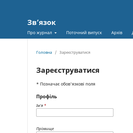
Зв’язок
Про журнал
Поточний випуск
Архів
Головна
/
Зареєструватися
Зареєструватися
* Позначає обов'язкові поля
Профіль
Ім'я
*
Прізвище