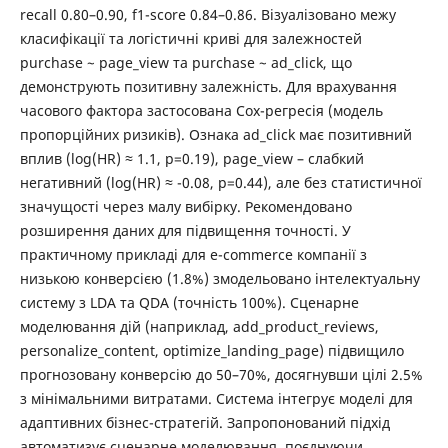
recall 0.80–0.90, f1-score 0.84–0.86. Візуалізовано межу
класифікації та логістичні криві для залежностей
purchase ~ page_view та purchase ~ ad_click, що
демонструють позитивну залежність. Для врахування
часового фактора застосована Cox-регресія (модель
пропорційних ризиків). Ознака ad_click має позитивний
вплив (log(HR) ≈ 1.1, p=0.19), page_view – слабкий
негативний (log(HR) ≈ -0.08, p=0.44), але без статистичної
значущості через малу вибірку. Рекомендовано
розширення даних для підвищення точності. У
практичному прикладі для e-commerce компанії з
низькою конверсією (1.8%) змодельовано інтелектуальну
систему з LDA та QDA (точність 100%). Сценарне
моделювання дій (наприклад, add_product_reviews,
personalize_content, optimize_landing_page) підвищило
прогнозовану конверсію до 50–70%, досягнувши цілі 2.5%
з мінімальними витратами. Система інтегрує моделі для
адаптивних бізнес-стратегій. Запропонований підхід
автоматизує сценарне моделювання, поєднуючи