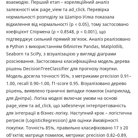
взаємодію. Перший етап – кореляційний аналіз
залежності між page_view та ad_click. Перевірка
нормальності розподілу за Шапіро-Уілка показала
відхилення від нормальності (p < 0.05), тому застосовано
коефіцієнт Спірмена (ρ = 0.8548, p < 0.001), що
підтверджує сильний прямий зв'язок. Аналіз реалізовано
в Python з використанням бібліотек Pandas, Matplotlib,
Seaborn та SciPy, з візуалізацією у вигляді діаграми
розсіювання. Застосована класифікаційна модель дерева
рішень DecisionTreeClassifier для прогнозу покупки.
Модель досягла точності 95%, з метриками precision 0.91–
1.00, recall 0.90–1.00, f1-score 0.95. Візуалізовано дерево
рішень, виявлено граничні випадки помилок (наприклад,
для Дніпра). Логіка моделі включає умови на основі
page_view та ad_click, що забезпечує інтерпретованість
для інтеграції в бізнес-логіку. Наступний крок – логістична
регресія (LogisticRegression) для оцінки ймовірності
покупки. Точність 85%, правильно класифіковано 17 з 20
об'єктів; матриця помилок, метрики: precision 0.82–0.89,