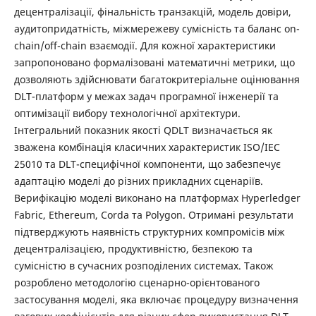
децентралізації, фінальність транзакцій, модель довіри,
аудитопридатність, міжмережеву сумісність та баланс on-
chain/off-chain взаємодії. Для кожної характеристики
запропоновано формалізовані математичні метрики, що
дозволяють здійснювати багатокритеріальне оцінювання
DLT-платформ у межах задач програмної інженерії та
оптимізації вибору технологічної архітектури.
Інтегральний показник якості QDLT визначається як
зважена комбінація класичних характеристик ISO/IEC
25010 та DLT-специфічної компоненти, що забезпечує
адаптацію моделі до різних прикладних сценаріїв.
Верифікацію моделі виконано на платформах Hyperledger
Fabric, Ethereum, Corda та Polygon. Отримані результати
підтверджують наявність структурних компромісів між
децентралізацією, продуктивністю, безпекою та
сумісністю в сучасних розподілених системах. Також
розроблено методологію сценарно-орієнтованого
застосування моделі, яка включає процедуру визначення