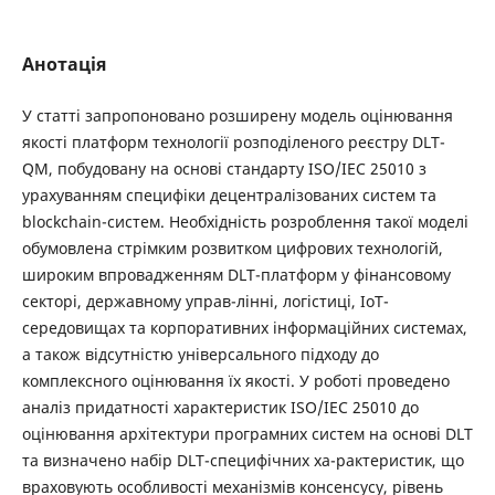
Анотація
У статті запропоновано розширену модель оцінювання
якості платформ технології розподіленого реєстру DLT-
QM, побудовану на основі стандарту ISO/IEC 25010 з
урахуванням специфіки децентралізованих систем та
blockchain-систем. Необхідність розроблення такої моделі
обумовлена стрімким розвитком цифрових технологій,
широким впровадженням DLT-платформ у фінансовому
секторі, державному управ-лінні, логістиці, IoT-
середовищах та корпоративних інформаційних системах,
а також відсутністю універсального підходу до
комплексного оцінювання їх якості. У роботі проведено
аналіз придатності характеристик ISO/IEC 25010 до
оцінювання архітектури програмних систем на основі DLT
та визначено набір DLT-специфічних ха-рактеристик, що
враховують особливості механізмів консенсусу, рівень