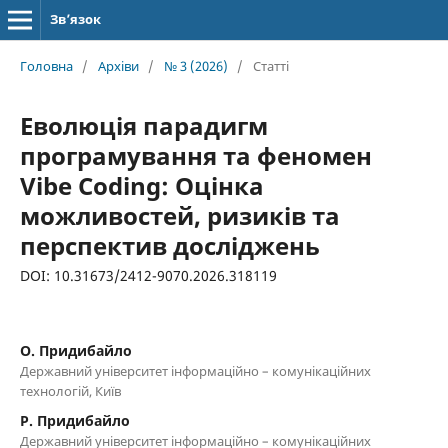
Зв’язок
Головна
/
Архіви
/
№ 3 (2026)
/
Статті
Еволюція парадигм
програмування та феномен
Vibe Coding: Оцінка
можливостей, ризиків та
перспектив досліджень
DOI: 10.31673/2412-9070.2026.318119
О. Придибайло
Державний університет інформаційно – комунікаційних
технологій, Київ
Р. Придибайло
Державний університет інформаційно – комунікаційних