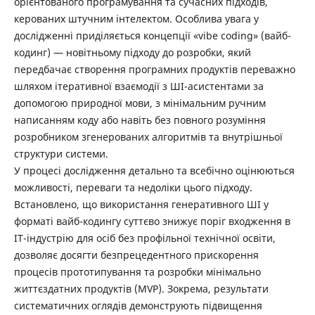
орієнтованого програмування та сучасних підходів,
керованих штучним інтелектом. Особлива увага у
дослідженні приділяється концепції «vibe coding» (вайб-
кодинг) — новітньому підходу до розробки, який
передбачає створення програмних продуктів переважно
шляхом ітеративної взаємодії з ШІ-асистентами за
допомогою природної мови, з мінімальним ручним
написанням коду або навіть без повного розуміння
розробником згенерованих алгоритмів та внутрішньої
структури системи.
У процесі дослідження детально та всебічно оцінюються
можливості, переваги та недоліки цього підходу.
Встановлено, що використання генеративного ШІ у
форматі вайб-кодингу суттєво знижує поріг входження в
ІТ-індустрію для осіб без профільної технічної освіти,
дозволяє досягти безпрецедентного прискорення
процесів прототипування та розробки мінімально
життєздатних продуктів (MVP). Зокрема, результати
систематичних оглядів демонструють підвищення