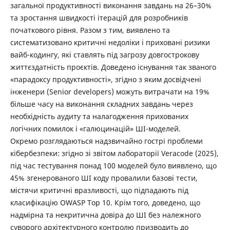
загальної продуктивності виконання завдань на 26–30%
та зростання швидкості ітерацій для розробників
початкового рівня. Разом з тим, виявлено та
систематизовано критичні недоліки і приховані ризики
вайб-кодингу, які ставлять під загрозу довгострокову
життєздатність проєктів. Доведено існування так званого
«парадоксу продуктивності», згідно з яким досвідчені
інженери (Senior developers) можуть витрачати на 19%
більше часу на виконання складних завдань через
необхідність аудиту та налагодження прихованих
логічних помилок і «галюцинацій» ШІ-моделей.
Окремо розглядаються надзвичайно гострі проблеми
кібербезпеки: згідно зі звітом лабораторії Veracode (2025),
під час тестування понад 100 моделей було виявлено, що
45% згенерованого ШІ коду провалили базові тести,
містячи критичні вразливості, що підпадають під
класифікацію OWASP Top 10. Крім того, доведено, що
надмірна та некритична довіра до ШІ без належного
суворого архітектурного контролю призводить до