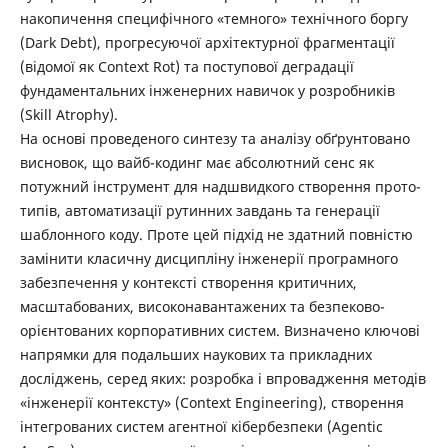
накопичення специфічного «темного» технічного боргу
(Dark Debt), прогресуючої архітектурної фрагментації
(відомої як Context Rot) та поступової деградації
фундаментальних інженерних навичок у розробників
(Skill Atrophy).
На основі проведеного синтезу та аналізу обґрунтовано
висновок, що вайб-кодинг має абсолютний сенс як
потужний інструмент для надшвидкого створення прото-
типів, автоматизації рутинних завдань та генерації
шаблонного коду. Проте цей підхід не здатний повністю
замінити класичну дисципліну інженерії програмного
забезпечення у контексті створення критичних,
масштабованих, високонавантажених та безпеково-
орієнтованих корпоративних систем. Визначено ключові
напрямки для подальших наукових та прикладних
досліджень, серед яких: розробка і впровадження методів
«інженерії контексту» (Context Engineering), створення
інтегрованих систем агентної кібербезпеки (Agentic