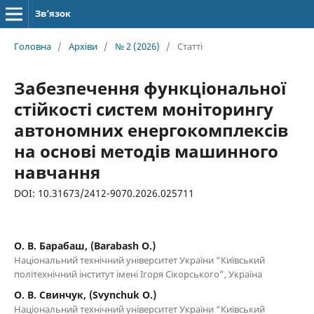
Зв’язок
Головна
/
Архіви
/
№ 2 (2026)
/
Статті
Забезпечення функціональної
стійкості систем моніторингу
автономних енергокомплексів
на основі методів машинного
навчання
DOI: 10.31673/2412-9070.2026.025711
О. В. Барабаш, (Barabash O.)
Національний технічний університет України “Київський
політехнічний інститут імені Ігоря Сікорського”, Україна
О. В. Свинчук, (Svynchuk O.)
Національний технічний університет України “Київський