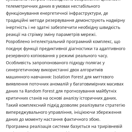
телеметричних даних в умовах нестабільного
функціонування енергетичної інфраструктури, де
традиційні методи резервування демонструють надмірну
інертність і не здатні забезпечити необхідну швидкість
реакції на стрімку зміну параметрів мережі.
Розроблено інтелектуальний програмний комплекс, що
поєднує функції предиктивної діагностики та адаптивного
резервного копіювання у режимі реального часу.
Особливість запропонованого підходу полягає у
синергетичному використанні двох алгоритмів
машинного навчання: Isolation Forest для миттєвого
виявлення поточних аномалій у багатовимірних масивах
даних та Random Forest для прогнозування майбутніх
критичних станів на основі аналізу історичних даних.
Такий комплексний підхід дозволяє реалізувати стратегію
випереджувального управління, ініціюючи збереження
даних до моменту настання фактичного збою.
Програмна реалізація системи базується на трирівневій