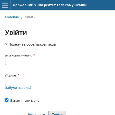
Державний Університет Телекомунікацій
Головна
/
Увійти
Увійти
* Позначає обов'язкові поля
Ім'я користувача
*
Пароль
*
Забули пароль?
Запам'ятати мене
Реєстрація
Увійти