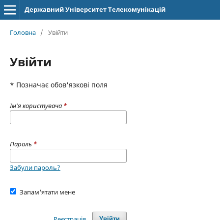
Державний Університет Телекомунікацій
Головна
/
Увійти
Увійти
* Позначає обов'язкові поля
Ім'я користувача
*
Пароль
*
Забули пароль?
Запам'ятати мене
Реєстрація
Увійти