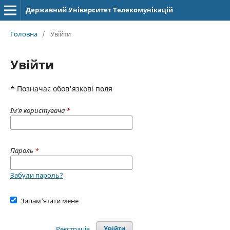
Державний Університет Телекомунікацій
Головна
/
Увійти
Увійти
* Позначає обов'язкові поля
Ім'я користувача
*
Пароль
*
Забули пароль?
Запам'ятати мене
Реєстрація
Увійти