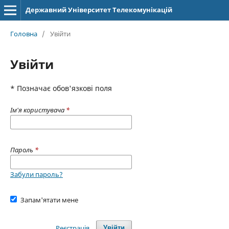
Державний Університет Телекомунікацій
Головна
/
Увійти
Увійти
* Позначає обов'язкові поля
Ім'я користувача
*
Пароль
*
Забули пароль?
Запам'ятати мене
Реєстрація
Увійти