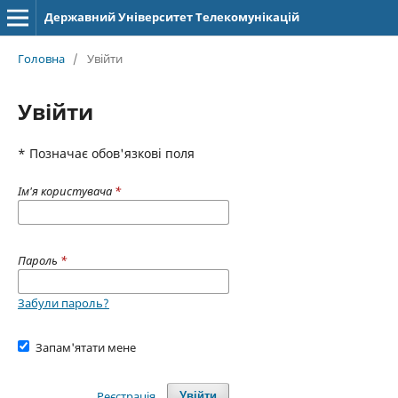
Державний Університет Телекомунікацій
Головна
/
Увійти
Увійти
* Позначає обов'язкові поля
Ім'я користувача
*
Пароль
*
Забули пароль?
Запам'ятати мене
Реєстрація
Увійти