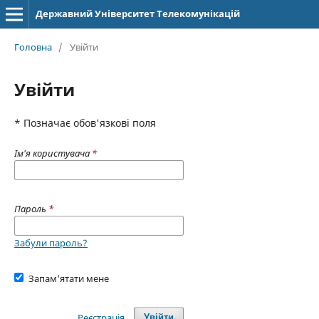
Державний Університет Телекомунікацій
Головна
/
Увійти
Увійти
* Позначає обов'язкові поля
Ім'я користувача
*
Пароль
*
Забули пароль?
Запам'ятати мене
Реєстрація
Увійти