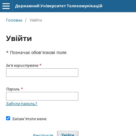
Державний Університет Телекомунікацій
Головна
/
Увійти
Увійти
* Позначає обов'язкові поля
Ім'я користувача
*
Пароль
*
Забули пароль?
Запам'ятати мене
Реєстрація
Увійти