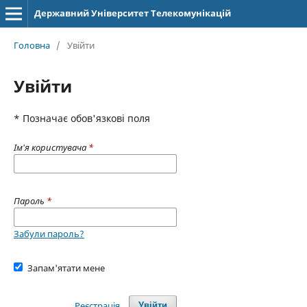
Державний Університет Телекомунікацій
Головна
/
Увійти
Увійти
* Позначає обов'язкові поля
Ім'я користувача
*
Пароль
*
Забули пароль?
Запам'ятати мене
Реєстрація
Увійти