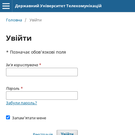
Державний Університет Телекомунікацій
Головна
/
Увійти
Увійти
* Позначає обов'язкові поля
Ім'я користувача
*
Пароль
*
Забули пароль?
Запам'ятати мене
Реєстрація
Увійти