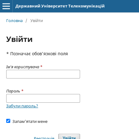
Державний Університет Телекомунікацій
Головна
/
Увійти
Увійти
* Позначає обов'язкові поля
Ім'я користувача
*
Пароль
*
Забули пароль?
Запам'ятати мене
Реєстрація
Увійти