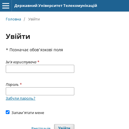
Державний Університет Телекомунікацій
Головна
/
Увійти
Увійти
* Позначає обов'язкові поля
Ім'я користувача
*
Пароль
*
Забули пароль?
Запам'ятати мене
Реєстрація
Увійти