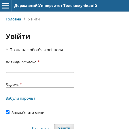
Державний Університет Телекомунікацій
Головна
/
Увійти
Увійти
* Позначає обов'язкові поля
Ім'я користувача
*
Пароль
*
Забули пароль?
Запам'ятати мене
Реєстрація
Увійти