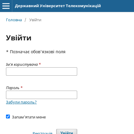
Державний Університет Телекомунікацій
Головна
/
Увійти
Увійти
* Позначає обов'язкові поля
Ім'я користувача
*
Пароль
*
Забули пароль?
Запам'ятати мене
Реєстрація
Увійти