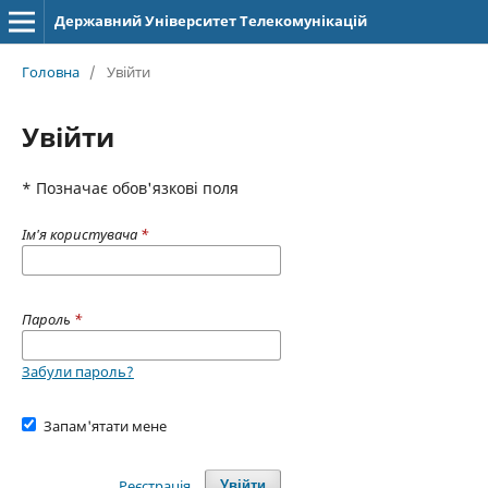
Державний Університет Телекомунікацій
Головна
/
Увійти
Увійти
* Позначає обов'язкові поля
Ім'я користувача
*
Пароль
*
Забули пароль?
Запам'ятати мене
Реєстрація
Увійти