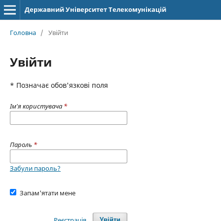
Державний Університет Телекомунікацій
Головна
/
Увійти
Увійти
* Позначає обов'язкові поля
Ім'я користувача
*
Пароль
*
Забули пароль?
Запам'ятати мене
Реєстрація
Увійти