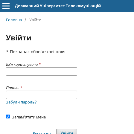
Державний Університет Телекомунікацій
Головна
/
Увійти
Увійти
* Позначає обов'язкові поля
Ім'я користувача
*
Пароль
*
Забули пароль?
Запам'ятати мене
Реєстрація
Увійти