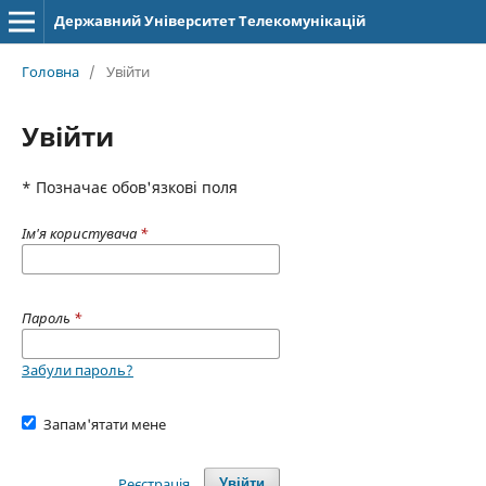
Державний Університет Телекомунікацій
Головна
/
Увійти
Увійти
* Позначає обов'язкові поля
Ім'я користувача
*
Пароль
*
Забули пароль?
Запам'ятати мене
Реєстрація
Увійти