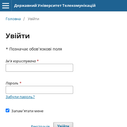
Державний Університет Телекомунікацій
Головна
/
Увійти
Увійти
* Позначає обов'язкові поля
Ім'я користувача
*
Пароль
*
Забули пароль?
Запам'ятати мене
Реєстрація
Увійти