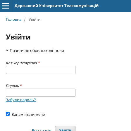
Державний Університет Телекомунікацій
Головна
/
Увійти
Увійти
* Позначає обов'язкові поля
Ім'я користувача
*
Пароль
*
Забули пароль?
Запам'ятати мене
Реєстрація
Увійти