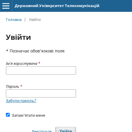
Державний Університет Телекомунікацій
Головна
/
Увійти
Увійти
* Позначає обов'язкові поля
Ім'я користувача
*
Пароль
*
Забули пароль?
Запам'ятати мене
Реєстрація
Увійти