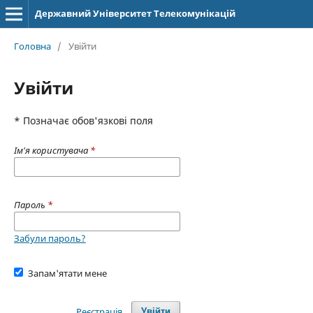
Державний Університет Телекомунікацій
Головна
/
Увійти
Увійти
* Позначає обов'язкові поля
Ім'я користувача
*
Пароль
*
Забули пароль?
Запам'ятати мене
Реєстрація
Увійти