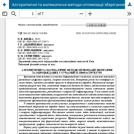
Алгоритмічні та математичні методи оптимізації зберігання та обробки даних у сучасній ІТ-інфраструктурі