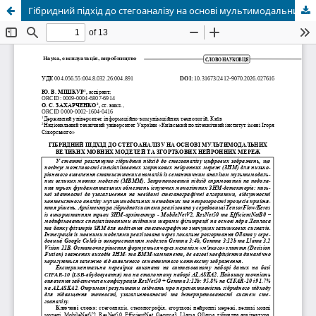
Гібридний підхід до стегоаналізу на основі мультимодальних великих мовних моделей та згорткових нейронних мереж