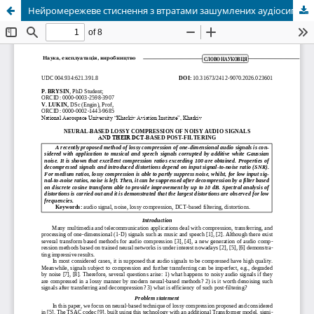
Нейромережеве стиснення з втратами зашумлених аудіосигналів та їх постфільтрація на основі ДКП