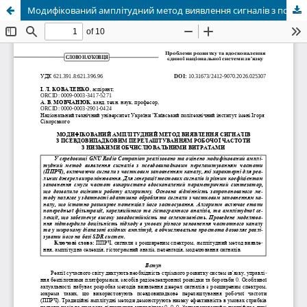
Модифікований амплітудний метод виявлення сигналів з псевдовипадковим перелаштуванням робочої частоти з низькими обчислювальними витратами