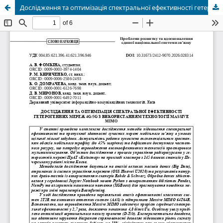
Дослідження та оптимізація спектральної ефективності гетерогенних мереж 4G/5G з використанням технології Massive MIMO